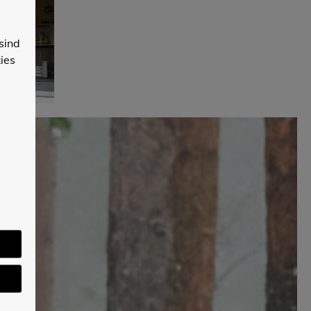
sind
ies
e