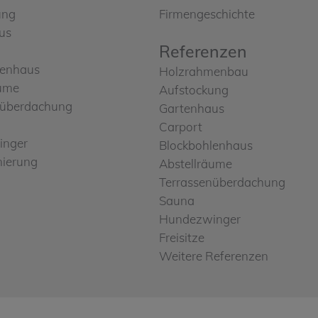
ung
Firmengeschichte
us
Referenzen
lenhaus
Holzrahmenbau
äume
Aufstockung
nüberdachung
Gartenhaus
Carport
inger
Blockbohlenhaus
nierung
Abstellräume
Terrassenüberdachung
Sauna
Hundezwinger
Freisitze
Weitere Referenzen