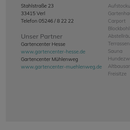
Stahlstraße 23
Aufstock
33415 Verl
Gartenha
Telefon 05246 / 8 22 22
Carport
Blockboh
Unser Partner
Abstellr
Terrasse
Gartencenter Hesse
Sauna
www.gartencenter-hesse.de
Hundezw
Gartencenter Mühlenweg
Altbausa
www.gartencenter-muehlenweg.de
Freisitze