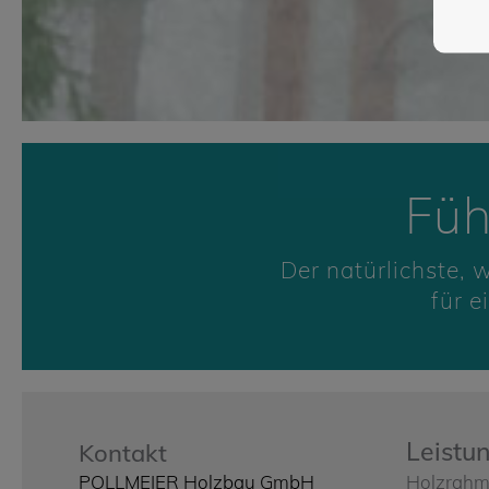
Füh
Der natürlichste,
für 
Leistu
Kontakt
POLLMEIER Holzbau GmbH
Holzrah