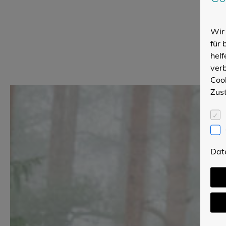
Wir 
für 
helf
verb
Cook
Zus
Dat