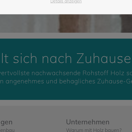
Details anzeigen
lt sich nach Zuhause
 wertvollste nachwachsende Rohstoff Holz s
ein angenehmes und behagliches Zuhause-Ge
ngen
Unternehmen
menbau
Warum mit Holz bauen?