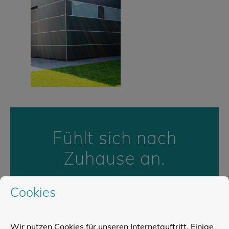
Fühlt sich nach
Zuhause an.
Der natürlichste, wertvollste
Cookies
nachwachsende Rohstoff Holz
sorgt von Anfang an
für ein angenehmes und
Wir nutzen Cookies für unseren Internetauftritt. Einige