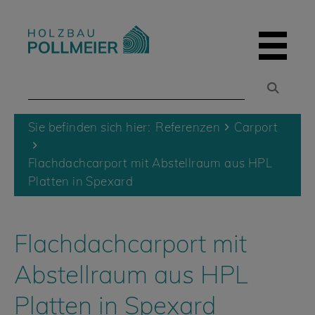
Skip
to
content
Sie befinden sich hier:
Referenzen
Carport
Flachdachcarport mit Abstellraum aus HPL
Platten in Spexard
Flachdachcarport mit
Abstellraum aus HPL
Platten in Spexard