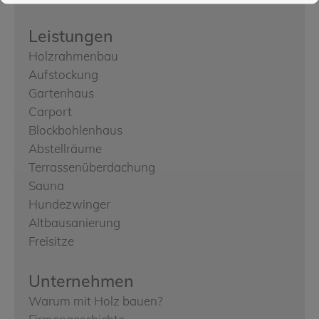
Leistungen
Holzrahmenbau
Aufstockung
Gartenhaus
Carport
Blockbohlenhaus
Abstellräume
Terrassenüberdachung
Sauna
Hundezwinger
Altbausanierung
Freisitze
Unternehmen
Warum mit Holz bauen?