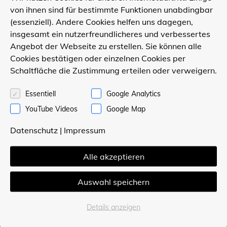
von ihnen sind für bestimmte Funktionen unabdingbar
behagliches Zuhause-Gefühl.
(essenziell). Andere Cookies helfen uns dagegen,
insgesamt ein nutzerfreundlicheres und verbessertes
Angebot der Webseite zu erstellen. Sie können alle
Cookies bestätigen oder einzelnen Cookies per
Schaltfläche die Zustimmung erteilen oder verweigern.
Kontakt
Essentiell
Google Analytics
POLLMEIER Holzbau GmbH
YouTube Videos
Google Map
Stahlstraße 23
Datenschutz
|
Impressum
33415 Verl
Telefon 05246 / 8 22 22
Alle akzeptieren
Unser Partner
Auswahl speichern
Gartencenter Hesse
www.gartencenter-hesse.de
Details anzeigen
Gartencenter Mühlenweg
www.gartencenter-muehlenweg.de