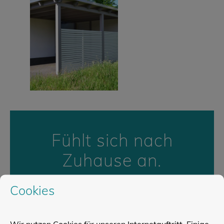
Fühlt sich nach
Zuhause an.
Der natürlichste, wertvollste
Cookies
nachwachsende Rohstoff Holz
sorgt von Anfang an
Wir nutzen Cookies für unseren Internetauftritt. Einige