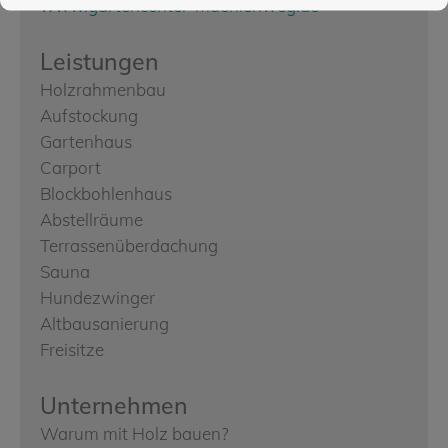
www.gartencenter-muehlenweg.de
Leistungen
Holzrahmenbau
Aufstockung
Gartenhaus
Carport
Blockbohlenhaus
Abstellräume
Terrassenüberdachung
Sauna
Hundezwinger
Altbausanierung
Freisitze
Unternehmen
Warum mit Holz bauen?