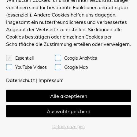
für ein angenehmes und
von ihnen sind für bestimmte Funktionen unabdingbar
behagliches Zuhause-Gefühl.
(essenziell). Andere Cookies helfen uns dagegen,
insgesamt ein nutzerfreundlicheres und verbessertes
Angebot der Webseite zu erstellen. Sie können alle
Cookies bestätigen oder einzelnen Cookies per
Schaltfläche die Zustimmung erteilen oder verweigern.
Kontakt
Essentiell
Google Analytics
POLLMEIER Holzbau GmbH
YouTube Videos
Google Map
Stahlstraße 23
Datenschutz
|
Impressum
33415 Verl
Telefon 05246 / 8 22 22
Alle akzeptieren
Unser Partner
Auswahl speichern
Gartencenter Hesse
www.gartencenter-hesse.de
Details anzeigen
Gartencenter Mühlenweg