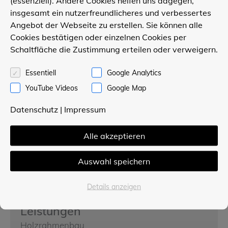
(essenziell). Andere Cookies helfen uns dagegen,
insgesamt ein nutzerfreundlicheres und verbessertes
Angebot der Webseite zu erstellen. Sie können alle
Cookies bestätigen oder einzelnen Cookies per
Kontakt
Schaltfläche die Zustimmung erteilen oder verweigern.
POLLMEIER Holzbau GmbH
Essentiell
Google Analytics
Stahlstraße 23
YouTube Videos
Google Map
33415 Verl
Telefon 05246 / 8 22 22
Datenschutz
|
Impressum
Unser Partner
Alle akzeptieren
Gartencenter Hesse
www.gartencenter-hesse.de
Auswahl speichern
Gartencenter Mühlenweg
www.gartencenter-muehlenweg.de
Details anzeigen
Leistungen
Holzrahmenbau